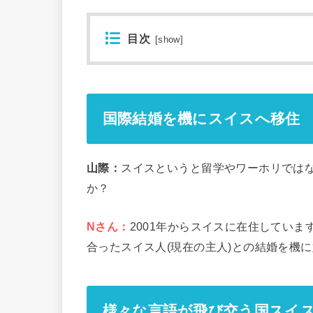
目次
[
show
]
国際結婚を機にスイスへ移住
山際：
スイスというと留学やワーホリでは
か？
Nさん：
2001年からスイスに在住していま
合ったスイス人(現在の主人)との結婚を機
様々な言語が飛び交う国スイ