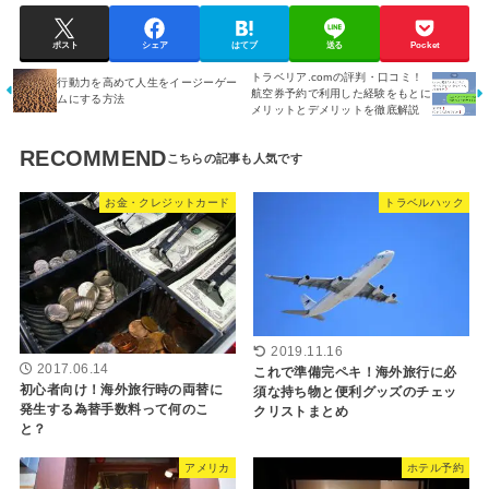
ポスト
シェア
はてブ
送る
Pocket
トラベリア.comの評判・口コミ！
行動力を高めて人生をイージーゲー
航空券予約で利用した経験をもとに
ムにする方法
メリットとデメリットを徹底解説
RECOMMEND
お金・クレジットカード
トラベルハック
2019.11.16
2017.06.14
これで準備完ペキ！海外旅行に必
初心者向け！海外旅行時の両替に
須な持ち物と便利グッズのチェッ
発生する為替手数料って何のこ
クリストまとめ
と？
アメリカ
ホテル予約