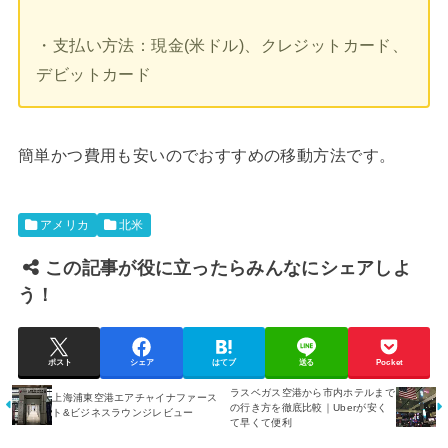
・支払い方法：現金(米ドル)、クレジットカード、
デビットカード
簡単かつ費用も安いのでおすすめの移動方法です。
アメリカ
北米
この記事が役に立ったらみんなにシェアしよ
う！
ポスト
シェア
はてブ
送る
Pocket
ラスベガス空港から市内ホテルまで
上海浦東空港エアチャイナファース
の行き方を徹底比較｜Uberが安く
ト&ビジネスラウンジレビュー
て早くて便利