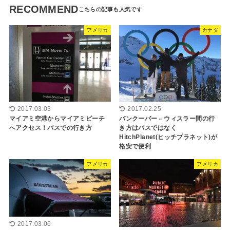
RECOMMEND
アメリカ
カナダ
2017.03.03
2017.02.25
マイアミ空港からマイアミビーチ
バンクーバー⇔ウィスラー間の行
へアクセス！バスでの行き方
き方はバスではなく
HitchPlanet(ヒッチプラネット)が
格安で便利
アメリカ
アメリカ
2017.03.06