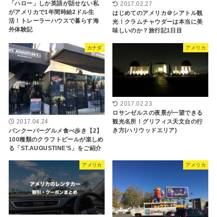
「ハロー」しか英語が話せない私
2017.02.27
がアメリカで1年間時給2ドル生
はじめてのアメリカ＠シアトル観
活！トレーラーハウスで暮らす海
光！クラムチャウダーは本当に美
外体験記
味しいのか？旅行記1日目
カナダ
アメリカ
2017.02.23
ロサンゼルスの夜景が一望できる
観光名所！グリフィス天文台の行
2017.04.24
き方(ハリウッドエリア)
バンクーバーグルメ食べ歩き【2】
100種類のクラフトビールが楽しめ
る「ST.AUGUSTINE’S」をご紹介
アメリカ
アメリカ