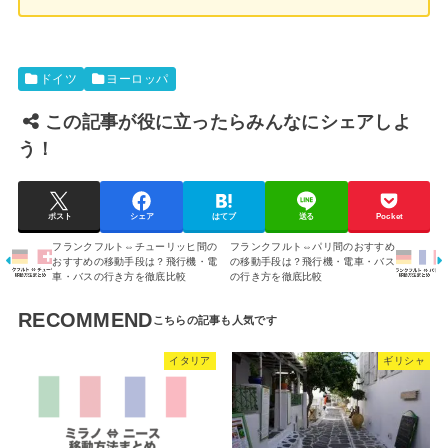
ドイツ
ヨーロッパ
この記事が役に立ったらみんなにシェアしよ
う！
ポスト
シェア
はてブ
送る
Pocket
フランクフルト⇔チューリッヒ間の
フランクフルト⇔パリ間のおすすめ
おすすめの移動手段は？飛行機・電
の移動手段は？飛行機・電車・バス
車・バスの行き方を徹底比較
の行き方を徹底比較
RECOMMEND
イタリア
ギリシャ