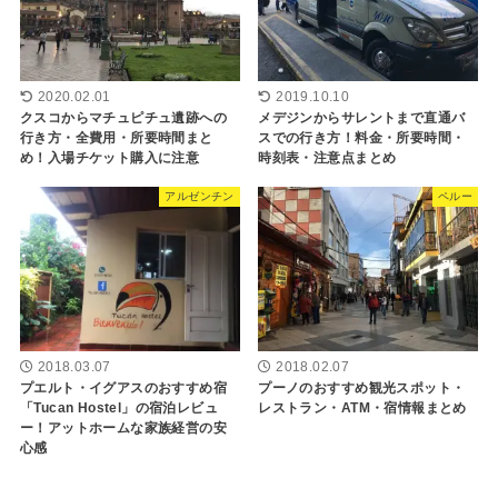
2020.02.01
2019.10.10
クスコからマチュピチュ遺跡への
メデジンからサレントまで直通バ
行き方・全費用・所要時間まと
スでの行き方！料金・所要時間・
め！入場チケット購入に注意
時刻表・注意点まとめ
アルゼンチン
ペルー
2018.03.07
2018.02.07
プエルト・イグアスのおすすめ宿
プーノのおすすめ観光スポット・
「Tucan Hostel」の宿泊レビュ
レストラン・ATM・宿情報まとめ
ー！アットホームな家族経営の安
心感