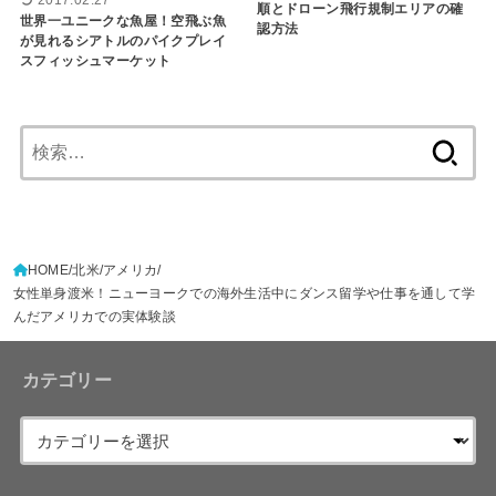
順とドローン飛行規制エリアの確
世界一ユニークな魚屋！空飛ぶ魚
認方法
が見れるシアトルのパイクプレイ
スフィッシュマーケット
検
索:
HOME
北米
アメリカ
女性単身渡米！ニューヨークでの海外生活中にダンス留学や仕事を通して学
んだアメリカでの実体験談
カテゴリー