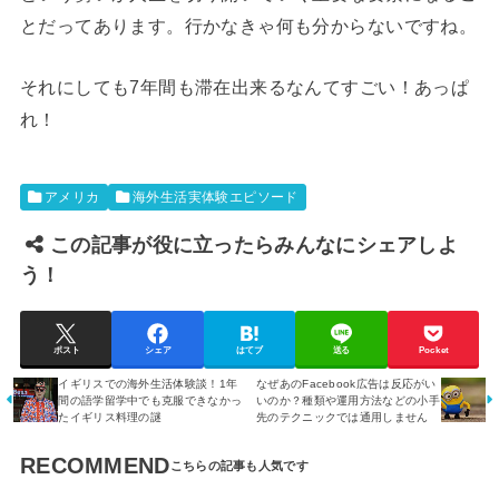
とだってあります。行かなきゃ何も分からないですね。
それにしても7年間も滞在出来るなんてすごい！あっぱ
れ！
アメリカ
海外生活実体験エピソード
この記事が役に立ったらみんなにシェアしよ
う！
ポスト
シェア
はてブ
送る
Pocket
イギリスでの海外生活体験談！1年
なぜあのFacebook広告は反応がい
間の語学留学中でも克服できなかっ
いのか？種類や運用方法などの小手
たイギリス料理の謎
先のテクニックでは通用しません
RECOMMEND