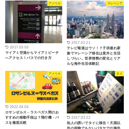
アメリカ
マレーシア
2017.02.21
2017.03.03
テレビ報道はウソ！？子供連れ家
マイアミ空港からマイアミビーチ
族でマレーシア移住は意外と生活
へアクセス！バスでの行き方
しづらい。世界情勢の変化とリア
ルな海外生活体験記
アメリカ
タイ
2022.04.03
ロサンゼルス⇔ラスベガス間のお
すすめの移動手段は？飛行機・バ
2017.02.22
スを徹底比較
知人の誘いでタイに移住！天国以
外の何物でもないパタヤでの海外