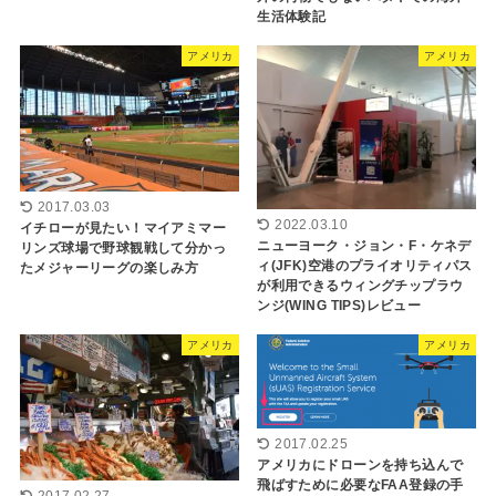
生活体験記
アメリカ
アメリカ
2017.03.03
2022.03.10
イチローが見たい！マイアミマー
ニューヨーク・ジョン・F・ケネデ
リンズ球場で野球観戦して分かっ
ィ(JFK)空港のプライオリティパス
たメジャーリーグの楽しみ方
が利用できるウィングチップラウ
ンジ(WING TIPS)レビュー
アメリカ
アメリカ
2017.02.25
アメリカにドローンを持ち込んで
飛ばすために必要なFAA登録の手
2017.02.27