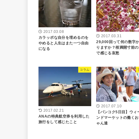
2017.03.08
2017.03.31
カラッポな自分を埋めるのを
29,000回って何の数字
やめると人生はまた一つ自由
りますか？桜満開寸前の
になる
で感じる哀愁
コラム
2017.07.10
2017.02.21
【バンコク5日目】ウィ
ANAの特典航空券を利用した
ンドマーケットの働くお
旅行をして感じたこと
ゃん達