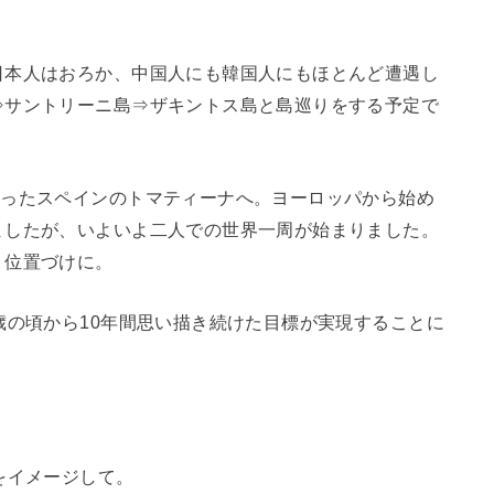
日本人はおろか、中国人にも韓国人にもほとんど遭遇し
⇒サントリーニ島⇒ザキントス島と島巡りをする予定で
なったスペインのトマティーナへ。ヨーロッパから始め
ましたが、いよいよ二人での世界一周が始まりました。
う位置づけに。
歳の頃から10年間思い描き続けた目標が実現することに
をイメージして。