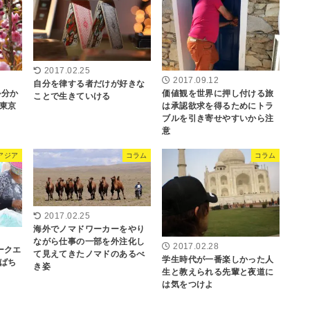
2017.02.25
2017.09.12
自分を律する者だけが好きな
か分か
価値観を世界に押し付ける旅
ことで生きていける
東京
は承認欲求を得るためにトラ
ブルを引き寄せやすいから注
意
アジア
コラム
コラム
2017.02.25
海外でノマドワーカーをやり
ながら仕事の一部を外注化し
2017.02.28
ークエ
て見えてきたノマドのあるべ
学生時代が一番楽しかった人
ばち
き姿
生と教えられる先輩と夜道に
は気をつけよ