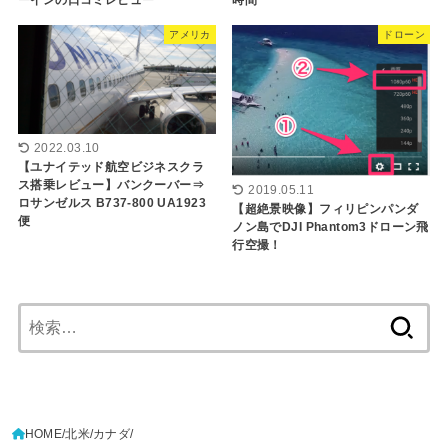
アメリカ
ドローン
2022.03.10
【ユナイテッド航空ビジネスクラ
ス搭乗レビュー】バンクーバー⇒
2019.05.11
ロサンゼルス B737-800 UA1923
【超絶景映像】フィリピンパンダ
便
ノン島でDJI Phantom3ドローン飛
行空撮！
検
索:
HOME
北米
カナダ