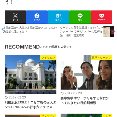
う！
ポスト
シェア
はてブ
送る
Pocket
才能を活かす人生or才能を活かさない人生の
ワーホリ＆留学生必須！カナダのバ
決定的な違いとは？
ンクーバーでSINナンバーの取得方
法・場所・営業時間
RECOMMEND
フィリピン
留学・ワーホリ
2017.02.23
2017.02.23
語学留学やワーホリをする前に知
刑務所版EXILE！？セブ島の囚人ダ
っておきたい目的別種類
ンスCPDRCへの行き方アクセス
フィリピン
カナダ