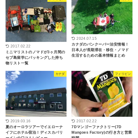
2024.07.15
カナダのバンクーバー治安情報！
2017.02.22
日本人が長期滞在・移住・ノマド
ミニマリストのノマドが3ヶ月間の
生活するための基本情報まとめ
セブ島留学にパッキングした持ち
物リスト一覧
カナダ
フィリピン
2019.03.16
2017.02.22
夏のオーロラツアーでイエローナ
7Dマンゴーファクトリー(7D
イフにホテル宿泊！ディスカバリ
Mangoes Factory)の行き方と営業
ーインの口コミレビュー
時間