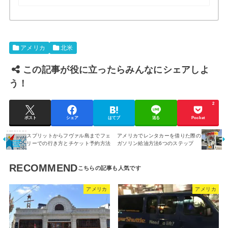
アメリカ
北米
この記事が役に立ったらみんなにシェアしよ
う！
2
ポスト
シェア
はてブ
送る
Pocket
スプリットからフヴァル島までフェ
アメリカでレンタカーを借りた際の
リーでの行き方とチケット予約方法
ガソリン給油方法6つのステップ
RECOMMEND
アメリカ
アメリカ