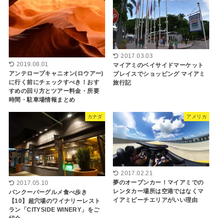
2017.03.03
2019.08.01
マイアミのベイサイドマーケット
アンテロープキャニオン(ロウアー)
プレイスでショッピング マイアミ
に行く前にチェックすべき！おす
旅行記
すめの回り方とツアー料金・所要
時間・駐車場情報まとめ
カナダ
アメリカ
2017.02.21
夢のオープンカー！マイアミでの
2017.05.10
レンタカー場所は空港ではなくマ
バンクーバーグルメ食べ歩き
イアミビーチエリアがいい理由
【10】超穴場のワイナリーレスト
ラン「CITYSIDE WINERY」をご