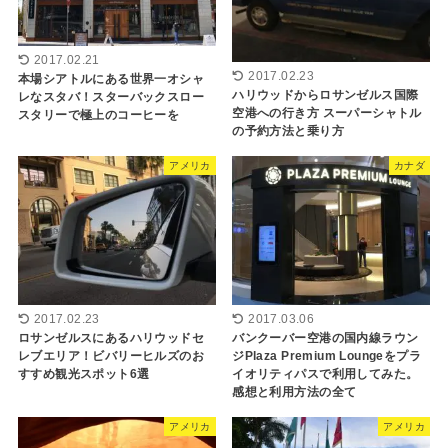
2017.02.21
2017.02.23
本場シアトルにある世界一オシャ
ハリウッドからロサンゼルス国際
レなスタバ！スターバックスロー
空港への行き方 スーパーシャトル
スタリーで極上のコーヒーを
の予約方法と乗り方
アメリカ
カナダ
2017.02.23
2017.03.06
ロサンゼルスにあるハリウッドセ
バンクーバー空港の国内線ラウン
レブエリア！ビバリーヒルズのお
ジPlaza Premium Loungeをプラ
すすめ観光スポット6選
イオリティパスで利用してみた。
感想と利用方法の全て
アメリカ
アメリカ